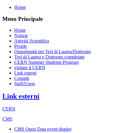
Home
Menu Principale
Home
Notizie
Attività Scientifica
People
Opportunità per Tesi di Laurea/Dottorato
Tesi di Laurea e Dottorato completate
CERN Summer Students Program
visitare il CERN
Link esterni
Contatti
Staff/Users
Link esterni
CERN
CMS
CMS Open Data event display